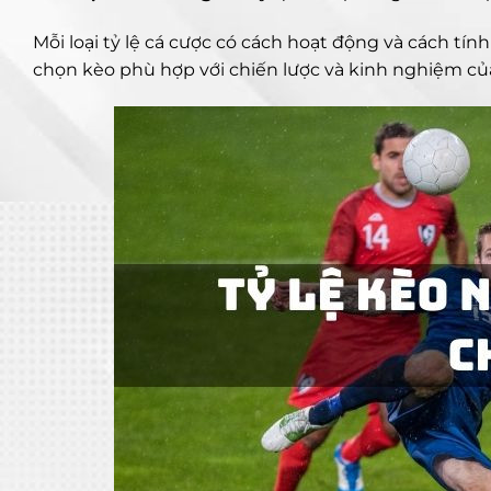
Mỗi loại tỷ lệ cá cược có cách hoạt động và cách tính
chọn kèo phù hợp với chiến lược và kinh nghiệm củ