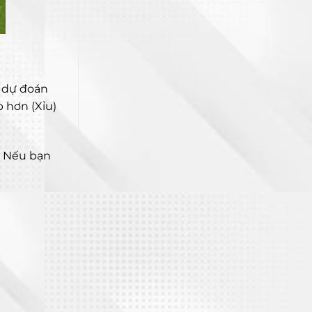
ì dự đoán
 hơn (Xỉu)
n. Nếu bạn