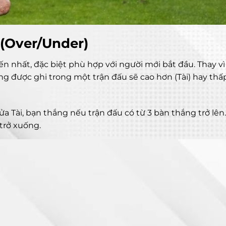
 (Over/Under)
iến nhất, đặc biệt phù hợp với người mới bắt đầu. Thay v
g được ghi trong một trận đấu sẽ cao hơn (Tài) hay thấp
t cửa Tài, bạn thắng nếu trận đấu có từ 3 bàn thắng trở lê
trở xuống.