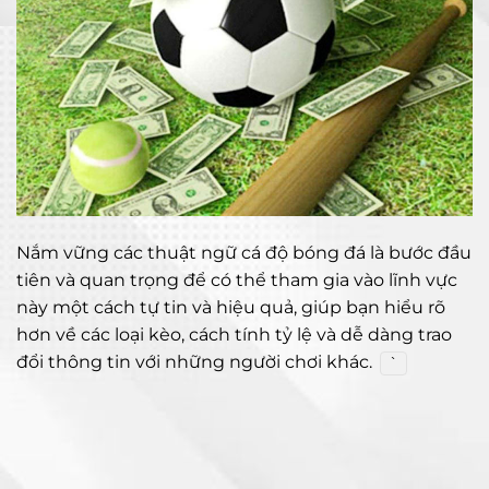
Nắm vững các thuật ngữ cá độ bóng đá là bước đầu
tiên và quan trọng để có thể tham gia vào lĩnh vực
này một cách tự tin và hiệu quả, giúp bạn hiểu rõ
hơn về các loại kèo, cách tính tỷ lệ và dễ dàng trao
đổi thông tin với những người chơi khác.
`