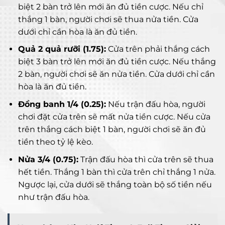
biệt 2 bàn trở lên mới ăn đủ tiền cược. Nếu chỉ
thắng 1 bàn, người chơi sẽ thua nửa tiền. Cửa
dưới chỉ cần hòa là ăn đủ tiền.
Quả 2 quả rưỡi (1.75):
Cửa trên phải thắng cách
biệt 3 bàn trở lên mới ăn đủ tiền cược. Nếu thắng
2 bàn, người chơi sẽ ăn nửa tiền. Cửa dưới chỉ cần
hòa là ăn đủ tiền.
Đồng banh 1/4 (0.25):
Nếu trận đấu hòa, người
chơi đặt cửa trên sẽ mất nửa tiền cược. Nếu cửa
trên thắng cách biệt 1 bàn, người chơi sẽ ăn đủ
tiền theo tỷ lệ kèo.
Nửa 3/4 (0.75):
Trận đấu hòa thì cửa trên sẽ thua
hết tiền. Thắng 1 bàn thì cửa trên chỉ thắng 1 nửa.
Ngược lại, cửa dưới sẽ thắng toàn bộ số tiền nếu
như trận đấu hòa.