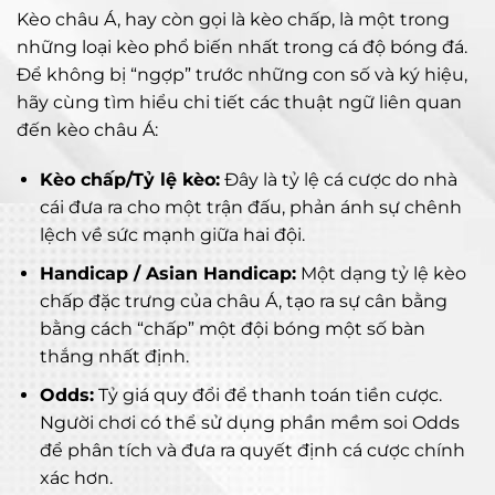
Kèo châu Á, hay còn gọi là kèo chấp, là một trong
những loại kèo phổ biến nhất trong cá độ bóng đá.
Để không bị “ngợp” trước những con số và ký hiệu,
hãy cùng tìm hiểu chi tiết các thuật ngữ liên quan
đến kèo châu Á:
Kèo chấp/Tỷ lệ kèo:
Đây là tỷ lệ cá cược do nhà
cái đưa ra cho một trận đấu, phản ánh sự chênh
lệch về sức mạnh giữa hai đội.
Handicap / Asian Handicap:
Một dạng tỷ lệ kèo
chấp đặc trưng của châu Á, tạo ra sự cân bằng
bằng cách “chấp” một đội bóng một số bàn
thắng nhất định.
Odds:
Tỷ giá quy đổi để thanh toán tiền cược.
Người chơi có thể sử dụng phần mềm soi Odds
để phân tích và đưa ra quyết định cá cược chính
xác hơn.