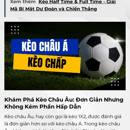
Xem thêm
Kèo Half Time & Full Time - Giải
Mã Bí Mật Dự Đoán và Chiến Thắng
Khám Phá Kèo Châu Âu: Đơn Giản Nhưng
Không Kém Phần Hấp Dẫn
Kèo châu Âu, hay còn gọi là kèo 1X2, được đánh giá
là đơn giản hơn so với kèo châu Á. Trong kèo châu