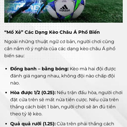
“Mổ Xẻ” Các Dạng Kèo Châu Á Phổ Biến
Ngoài những thuật ngữ cơ bản, người chơi cũng
cần nắm rõ ý nghĩa của các dạng kèo châu Á phổ
biến sau:
Đồng banh – bằng bóng:
Kèo mà hai đội được
đánh giá ngang nhau, không đội nào chấp đội
nào.
Hòa được 1/2 (0.25):
Nếu trận đấu hòa, người chơi
đặt cửa trên sẽ mất nửa tiền cược. Nếu cửa trên
thắng cách biệt 1 bàn, người chơi sẽ ăn đủ tiền
theo tỷ lệ kèo.
Quả quả rưỡi (1.25):
Cửa trên phải thắng cách