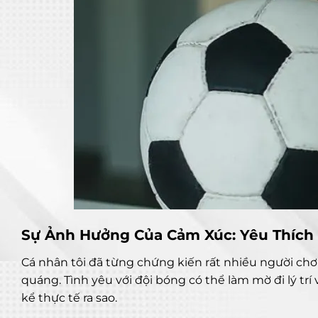
Sự Ảnh Hưởng Của Cảm Xúc: Yêu Thích
Cá nhân tôi đã từng chứng kiến rất nhiều người chơ
quáng. Tình yêu với đội bóng có thể làm mờ đi lý tr
kể thực tế ra sao.