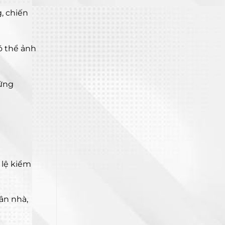
, chiến
có thể ảnh
hững
 lệ kiểm
ân nhà,