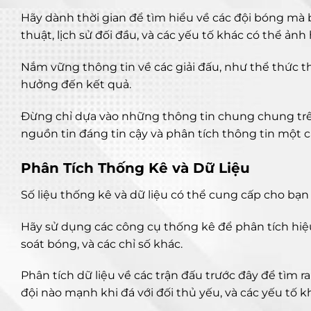
Hãy dành thời gian để tìm hiểu về các đội bóng mà 
thuật, lịch sử đối đầu, và các yếu tố khác có thể ản
Nắm vững thông tin về các giải đấu, như thể thức thi 
hưởng đến kết quả.
Đừng chỉ dựa vào những thông tin chung chung trê
nguồn tin đáng tin cậy và phân tích thông tin một c
Phân Tích Thống Kê và Dữ Liệu
Số liệu thống kê và dữ liệu có thể cung cấp cho bạn
Hãy sử dụng các công cụ thống kê để phân tích hiệu s
soát bóng, và các chỉ số khác.
Phân tích dữ liệu về các trận đấu trước đây để tìm 
đội nào mạnh khi đá với đối thủ yếu, và các yếu tố k