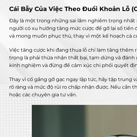
Cái Bẫy Của Việc Theo Đuổi Khoản Lỗ (
Đây là một trong những sai lầm nghiêm trọng nhất m
người có xu hướng tăng mức cược để gỡ lại số tiền
và mong muốn phục thù, thay vì một kế hoạch cá cư
Việc tăng cược khi đang thua lỗ chỉ làm tăng thêm r
trọng là phải thừa nhận thất bại, tạm dừng và đánh g
kinh nghiệm và đừng để cảm xúc chi phối quyết địn
Thay vì cố gắng gỡ gạc ngay lập tức, hãy tập trung 
rõ ràng và mức độ rủi ro chấp nhận được. Nếu cần t
hoặc các chuyên gia tư vấn.