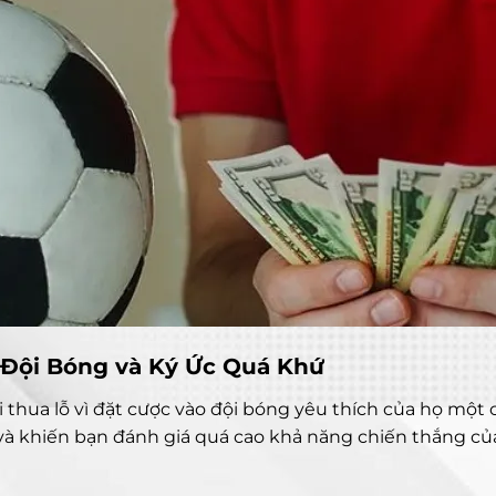
 Đội Bóng và Ký Ức Quá Khứ
i thua lỗ vì đặt cược vào đội bóng yêu thích của họ một
í và khiến bạn đánh giá quá cao khả năng chiến thắng củ