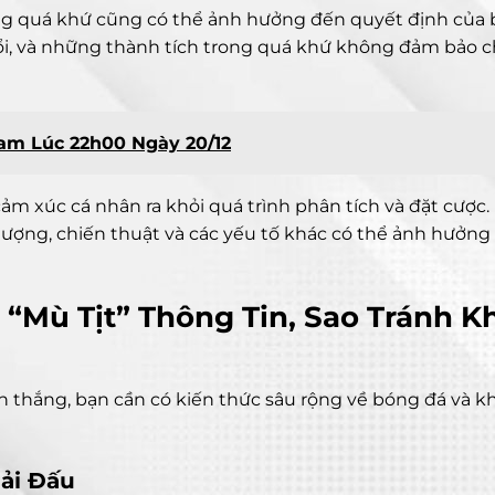
ong quá khứ cũng có thể ảnh hưởng đến quyết định của 
ổi, và những thành tích trong quá khứ không đảm bảo c
am Lúc 22h00 Ngày 20/12
 cảm xúc cá nhân ra khỏi quá trình phân tích và đặt cược
 lượng, chiến thuật và các yếu tố khác có thể ảnh hưởng
 “Mù Tịt” Thông Tin, Sao Tránh K
ến thắng, bạn cần có kiến thức sâu rộng về bóng đá và 
iải Đấu