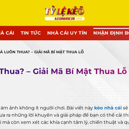
À CÁI
TIN TỨC
NHÀ CÁI UY TÍN
NHẬN ĐỊNH 
Á LUÔN THUA? – GIẢI MÃ BÍ MẬT THUA LỖ
Thua? – Giải Mã Bí Mật Thua Lỗ
 ám ảnh không ít người chơi. Bài viết này
kèo nhà cái
sẽ 
ưa ra những lời khuyên và giải pháp để bạn có thể cải th
 mà còn xem xét các khía cạnh tâm lý, chiến thuật và q