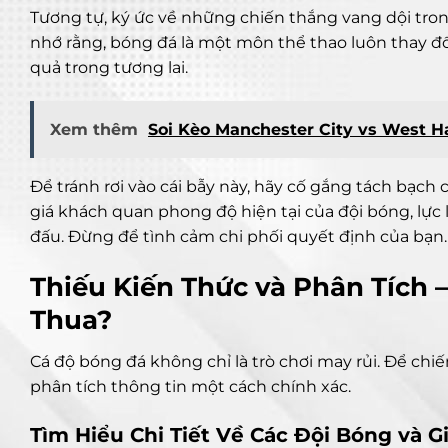
Tương tự, ký ức về những chiến thắng vang dội tr
nhớ rằng, bóng đá là một môn thể thao luôn thay đ
quả trong tương lai.
Xem thêm
Soi Kèo Manchester City vs West H
Để tránh rơi vào cái bẫy này, hãy cố gắng tách bạch
giá khách quan phong độ hiện tại của đội bóng, lực
đấu. Đừng để tình cảm chi phối quyết định của bạn.
Thiếu Kiến Thức và Phân Tích –
Thua?
Cá độ bóng đá không chỉ là trò chơi may rủi. Để chi
phân tích thông tin một cách chính xác.
Tìm Hiểu Chi Tiết Về Các Đội Bóng và G