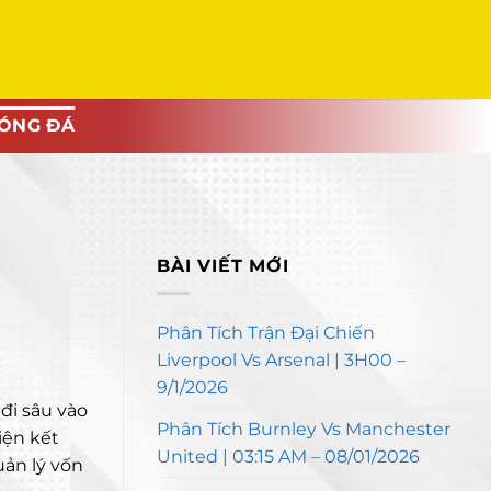
BÓNG ĐÁ
BÀI VIẾT MỚI
Phân Tích Trận Đại Chiến
Liverpool Vs Arsenal | 3H00 –
9/1/2026
đi sâu vào
Phân Tích Burnley Vs Manchester
iện kết
United | 03:15 AM – 08/01/2026
uản lý vốn