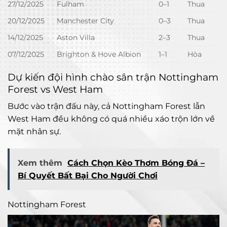
27/12/2025
Fulham
0–1
Thua
20/12/2025
Manchester City
0–3
Thua
14/12/2025
Aston Villa
2–3
Thua
07/12/2025
Brighton & Hove Albion
1–1
Hòa
Dự kiến đội hình chào sân trận Nottingham
Forest vs West Ham
Bước vào trận đấu này, cả Nottingham Forest lẫn
West Ham đều không có quá nhiều xáo trộn lớn về
mặt nhân sự.
Xem thêm
Cách Chọn Kèo Thơm Bóng Đá –
Bí Quyết Bất Bại Cho Người Chơi
Nottingham Forest