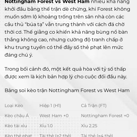
Nottingham Forest vs West Ham
nhiều khả năng
khởi đầu bằng thế trận dè chừng, khi Forest không
muốn sớm lộ khoảng trống trên sân nhà còn các
cầu thủ “búa tạ” vẫn trung thành với cách đá chờ
thời cơ. Thế giằng co khiến khả năng bùng nổ bàn
thắng không cao, nhưng cường độ tranh chấp ở
khu trung tuyến có thể đẩy số thẻ phạt lên mức
đáng chú ý.
Trong bối cảnh đó, một kết quả hòa với tỷ số thấp
được xem là kịch bản hợp lý cho cuộc đối đầu này.
Bảng soi kèo trận Nottingham Forest vs West Ham
Loại Kèo
Hiệp 1 (H1)
Cả Trận (FT)
Kèo châu Á
West Ham +0
Nottingham Forest +0
Kèo tài xỉu
Xỉu 1.0
Xỉu 2.25
Kèo thẻ phạt
Tài thẻ (≥2 thẻ)
Tài thẻ (≥4 thẻ)