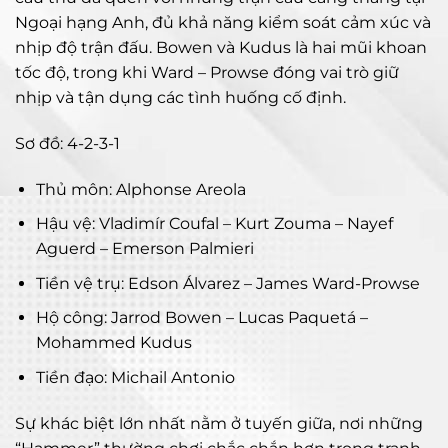
Ngoại hạng Anh, đủ khả năng kiểm soát cảm xúc và
nhịp độ trận đấu. Bowen và Kudus là hai mũi khoan
tốc độ, trong khi Ward – Prowse đóng vai trò giữ
nhịp và tận dụng các tình huống cố định.
Sơ đồ: 4-2-3-1
Thủ môn: Alphonse Areola
Hậu vệ: Vladimír Coufal – Kurt Zouma – Nayef
Aguerd – Emerson Palmieri
Tiền vệ trụ: Edson Álvarez – James Ward-Prowse
Hộ công: Jarrod Bowen – Lucas Paquetá –
Mohammed Kudus
Tiền đạo: Michail Antonio
Sự khác biệt lớn nhất nằm ở tuyến giữa, nơi những