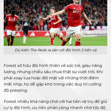
Dự kiến The Reds ra sân với đội hình 2 tiền vệ
Forest sở hữu đội hình thiên về sức trẻ, giàu năng
lượng, nhưng chiều sâu chưa thật sự vượt trội. Khi
phải xoay tua hoặc đối mặt với những thời điểm
mất nhịp, họ dễ gặp khó trong việc duy trì cường
độ pressing.
Forest nhiều khả năng chơi với hai tiền vệ trụ để giữ
cự ly đội hình, ưu tiên phản công nhanh nhờ tốc độ