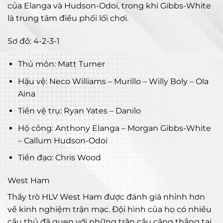
của Elanga và Hudson-Odoi, trong khi Gibbs-White
là trung tâm điều phối lối chơi.
Sơ đồ: 4-2-3-1
Thủ môn: Matt Turner
Hậu vệ: Neco Williams – Murillo – Willy Boly – Ola
Aina
Tiền vệ trụ: Ryan Yates – Danilo
Hộ công: Anthony Elanga – Morgan Gibbs-White
– Callum Hudson-Odoi
Tiền đạo: Chris Wood
West Ham
Thầy trò HLV West Ham được đánh giá nhỉnh hơn
về kinh nghiệm trận mạc. Đội hình của họ có nhiều
cầu thủ đã quen với những trận cầu căng thẳng tại