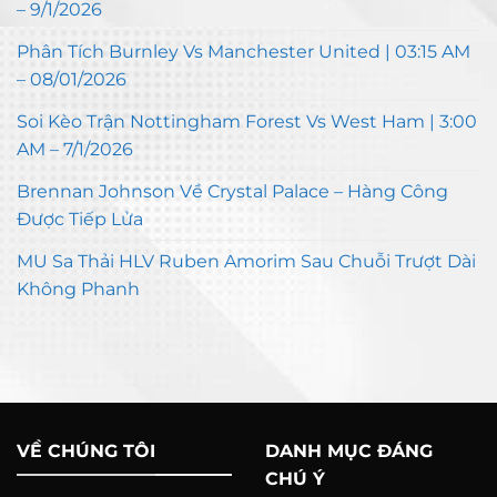
– 9/1/2026
Phân Tích Burnley Vs Manchester United | 03:15 AM
– 08/01/2026
Soi Kèo Trận Nottingham Forest Vs West Ham | 3:00
AM – 7/1/2026
Brennan Johnson Về Crystal Palace – Hàng Công
Được Tiếp Lửa
MU Sa Thải HLV Ruben Amorim Sau Chuỗi Trượt Dài
Không Phanh
VỀ CHÚNG TÔI
DANH MỤC ĐÁNG
CHÚ Ý