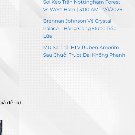
Soi Kèo Trận Nottingham Forest
Vs West Ham | 3:00 AM – 7/1/2026
Brennan Johnson Về Crystal
Palace – Hàng Công Được Tiếp
Lửa
MU Sa Thải HLV Ruben Amorim
Sau Chuỗi Trượt Dài Không Phanh
giả dễ dự