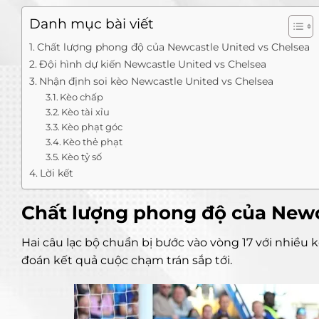
Danh mục bài viết
Chất lượng phong độ của Newcastle United vs Chelsea
Đội hình dự kiến Newcastle United vs Chelsea
Nhận định soi kèo Newcastle United vs Chelsea
Kèo chấp
Kèo tài xỉu
Kèo phạt góc
Kèo thẻ phạt
Kèo tỷ số
Lời kết
Chất lượng phong độ của Newc
Hai câu lạc bộ chuẩn bị bước vào vòng 17 với nhiều 
đoán kết quả cuộc chạm trán sắp tới.