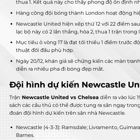
thua 1. Kết quả này cho thấy phong độ ổn định 
Hàng công đội bóng thành London hoạt động hiệu q
Newcastle United hiện xếp thứ 12 với 22 điểm sau 
lạc bộ này có 2 lần thắng, hòa 2, thua 1 trận trong 
Mục tiêu ỏ vòng 17 là đạt tối thiểu 1 điểm trước
thuật đối đầu phù hợp.
Ngày 20/12, khán giả sẽ chứng kiến các màn tran
diễn ra nhiều pha đi bóng đẹp mắt.
Đội hình dự kiến Newcastle Un
Trận
Newcastle United vs Chelsea
diễn ra vào lúc 
sách các cầu thủ có thể được tung ra sân ngay tron
đoán đội hình dự kiến trên sân nhà Newcastle.
Newcastle (4-3-3): Ramsdale; Livramento, Guimaraes
Barnes.