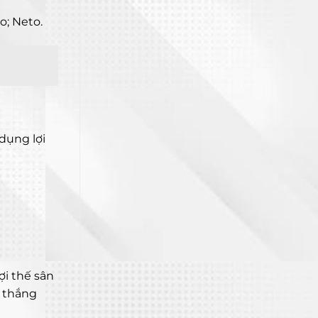
o; Neto.
dụng lợi
ợi thế sân
h thắng