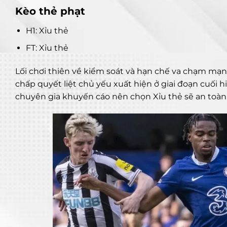
Kèo thẻ phạt
H1: Xỉu thẻ
FT: Xỉu thẻ
Lối chơi thiên về kiểm soát và hạn chế va chạm mạn
chấp quyết liệt chủ yếu xuất hiện ở giai đoạn cuối h
chuyên gia khuyến cáo nên chọn Xỉu thẻ sẽ an toàn