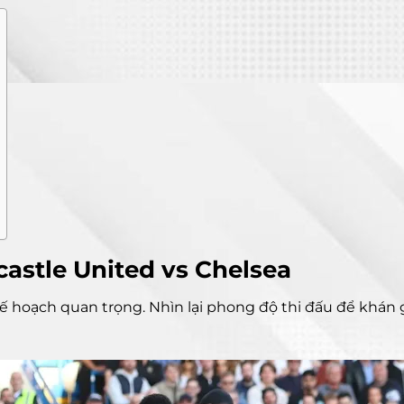
astle United vs Chelsea
kế hoạch quan trọng. Nhìn lại phong độ thi đấu để khán 