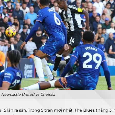
 Newcastle United vs Chelsea
15 lần ra sân. Trong 5 trận mới nhất, The Blues thắng 3, 