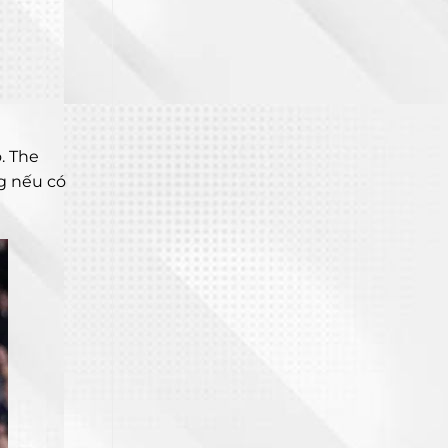
. The
g nếu có