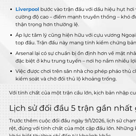
Liverpool
bước vào trận đấu với dấu hiệu hụt hơi 
cường độ cao – điểm mạnh truyền thống – khó đư
thận trọng hơn thường lệ.
Áp lực tâm lý cũng hiện hữu với cựu vương Ngoại
top đầu. Trận đấu này mang tính kiểm chứng bản l
Arsenal lại có sự chuẩn bị ổn định hơn về mặt nh
đặc biệt ở khu trung tuyến – nơi họ nắm nhiều lợ
Việc được chơi trên sân nhà cho phép pháo thủ
kiểm soát và chờ đối thủ lộ khoảng trống.
Với tính chất của một trận cầu lớn, kịch bản nhập cuộ
Lịch sử đối đầu 5 trận gần nhất 
Trước thềm cuộc đối đầu ngày 9/1/2026, lịch sử chạ
rệt, đúng với tính chất của một cặp đấu lớn. Những
khác biệt thường chỉ đến từ khoảnh khắc.