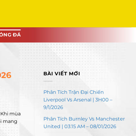
BÓNG ĐÁ
026
BÀI VIẾT MỚI
Phân Tích Trận Đại Chiến
Liverpool Vs Arsenal | 3H00 –
9/1/2026
. Khi mùa
Phân Tích Burnley Vs Manchester
ội mang
United | 03:15 AM – 08/01/2026