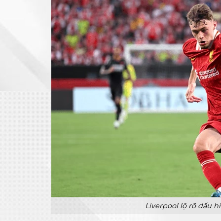
Liverpool lộ rõ dấu h