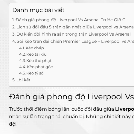
Danh mục bài viết
Đánh giá phong độ Liverpool Vs Arsenal Trước Giờ G
Lịch sử đối đầu 5 trận gần nhất giữa Liverpool vs Arsena
Dự kiến đội hình ra sân trong trận Liverpool Vs Arsenal
Soi kèo trận đại chiến Premier League – Liverpool vs Ar
Kèo chấp
Kèo tài xỉu
Kèo thẻ phạt
Kèo phạt góc
Kèo tỷ số
Lời kết
Đánh giá phong độ Liverpool Vs
Trước thời điểm bóng lăn, cuộc đối đầu giữa
Liverpo
nhân sự lẫn trạng thái chuẩn bị. Những chi tiết này 
đội.