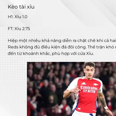
Kèo tài xỉu
H1: Xỉu 1.0
FT: Xỉu 2.75
Hiệp một nhiều khả năng diễn ra chặt chẽ khi cả hai
Reds không đủ điều kiện đá đôi công. Thế trận khó
đến từ khoảnh khắc, phù hợp với cửa Xỉu.