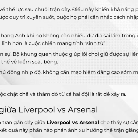
về thể lực sau chuỗi trận dày. Điều này khiến khả năng 
ợc duy trì xuyên suốt, buộc họ phải cân nhắc cách nhậ
 hạng Anh khi họ không còn nhiều dư địa sai lầm trong
ĩnh hơn là cuộc chiến mang tính “sinh tử”.
ân sự. Bộ khung quen thuộc giúp lối chơi giữ được sự liề
i thế về kiểm soát bóng.
 chủ động nhịp độ, không cần mạo hiểm dâng cao sớm m
c chặt chẽ và thăm dò từ cả hai đội là rất dễ xảy ra.
giữa Liverpool vs Arsenal
m trán gần đây giữa
Liverpool vs Arsenal
cho thấy sự câ
 kết quả này phần nào phản ánh xu hướng thế trận giằng