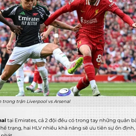
 trong trận Liverpool vs Arsenal
nal
tại Emirates, cả 2 đội đều có trong tay những quân bà
 thể trạng, hai HLV nhiều khả năng sẽ ưu tiên sự ổn định,
 phát.