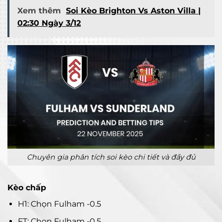
Xem thêm
Soi Kèo Brighton Vs Aston Villa |
02:30 Ngày 3/12
Chuyên gia phân tích soi kèo chi tiết và đầy đủ
Kèo chấp
H1: Chọn Fulham -0.5
FT: Chọn Fulham -0.5