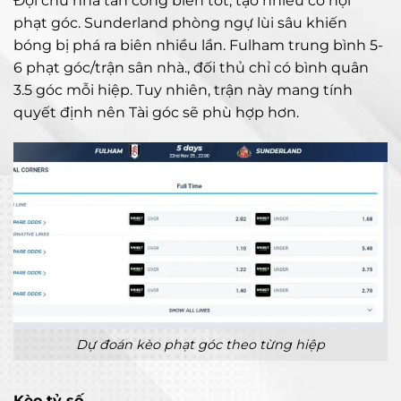
Đội chủ nhà tấn công biên tốt, tạo nhiều cơ hội
phạt góc. Sunderland phòng ngự lùi sâu khiến
bóng bị phá ra biên nhiều lần. Fulham trung bình 5-
6 phạt góc/trận sân nhà., đối thủ chỉ có bình quân
3.5 góc mỗi hiệp. Tuy nhiên, trận này mang tính
quyết định nên Tài góc sẽ phù hợp hơn.
Dự đoán kèo phạt góc theo từng hiệp
Kèo tỷ số