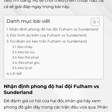
tiêu nhì bảng. Họ sẽ chơi theo chiến thuật nào, tất
cả sẽ giải đáp ngay trong bài này.
Danh mục bài viết
Nhận định phong độ hai đội Fulham vs Sunderland
Đội hình dự kiến của Fulham vs Sunderland
Dự đoán soi kèo trận Fulham vs Sunderland
Kèo chấp
Kèo tài xỉu
Kèo thẻ phạt
Kèo phạt góc
Kèo tỷ số
Lời kết
Nhận định phong độ hai đội Fulham vs
Sunderland
Để đánh giá cơ hội của hai đội, khán giả hãy xem
phong độ gần đây trong các trận đấu vừa qua. Phân