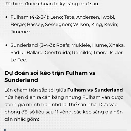
đội hình được chuẩn bị kỹ càng như sau:
Fulham (4-2-3-1): Leno; Tete, Andersen, Iwobi,
Berge; Bassey, Sessegnon; Wilson, King, Kevin;
Jimenez
Sunderland (3-4-3): Roefs; Mukiele, Hume, Xhaka,
Sadiki, Ballard, Geertruida; Reinildo; Traore, Isidor,
Le Fee.
Dự đoán soi kèo trận Fulham vs
Sunderland
Lần chạm trán sắp tới giữa
Fulham vs Sunderland
hứa hẹn diễn ra cân bằng nhưng Fulham vẫn được
đánh giá nhỉnh hơn nhờ lợi thế sân nhà. Dựa vào
phong độ, số liệu sau 11 vòng, các kèo sáng giá nên
cân nhắc gồm: