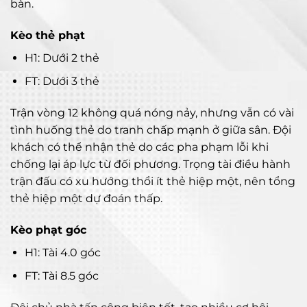
bàn.
Kèo thẻ phạt
H1: Dưới 2 thẻ
FT: Dưới 3 thẻ
Trận vòng 12 không quá nóng nảy, nhưng vẫn có vài
tình huống thẻ do tranh chấp mạnh ở giữa sân. Đội
khách có thể nhận thẻ do các pha phạm lỗi khi
chống lại áp lực từ đối phương. Trọng tài điều hành
trận đấu có xu hướng thổi ít thẻ hiệp một, nên tổng
thẻ hiệp một dự đoán thấp.
Kèo phạt góc
H1: Tài 4.0 góc
FT: Tài 8.5 góc