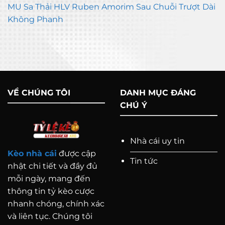
MU Sa Thải HLV Ruben Amorim Sau Chuỗi Trượt Dài
Không Phanh
VỀ CHÚNG TÔI
DANH MỤC ĐÁNG
CHÚ Ý
Nhà cái uy tin
Kèo nhà cái
được cập
Tin tức
nhật chi tiết và đầy đủ
mỗi ngày, mang đến
thông tin tỷ kèo cược
nhanh chóng, chính xác
và liên tục. Chúng tôi