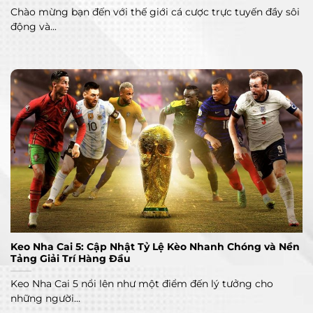
Chào mừng bạn đến với thế giới cá cược trực tuyến đầy sôi
động và...
Keo Nha Cai 5: Cập Nhật Tỷ Lệ Kèo Nhanh Chóng và Nền
Tảng Giải Trí Hàng Đầu
Keo Nha Cai 5 nổi lên như một điểm đến lý tưởng cho
những người...