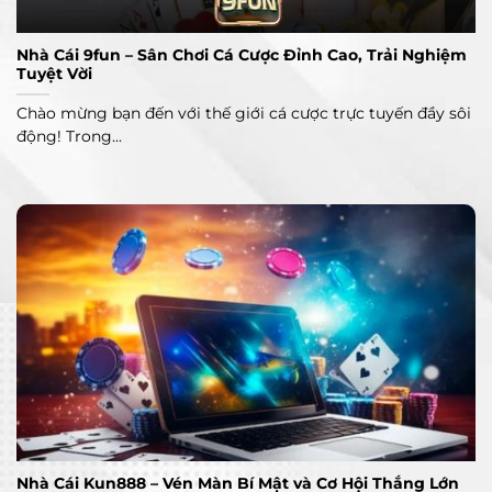
Nhà Cái 9fun – Sân Chơi Cá Cược Đỉnh Cao, Trải Nghiệm
Tuyệt Vời
Chào mừng bạn đến với thế giới cá cược trực tuyến đầy sôi
động! Trong...
Nhà Cái Kun888 – Vén Màn Bí Mật và Cơ Hội Thắng Lớn