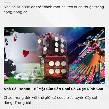
Nhà cái kun888 đã trở thành một cái tên quen thuộc trong
cộng đồng cá...
Nhà Cái Hen88 – Bí Mật Của Sân Chơi Cá Cược Đỉnh Cao
Chào mừng đến với thế giới cá cược trực tuyến đầy sôi
động! Trong bài...