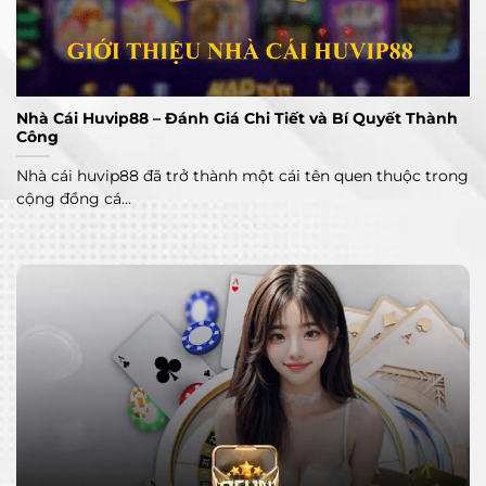
Nhà Cái Huvip88 – Đánh Giá Chi Tiết và Bí Quyết Thành
Công
Nhà cái huvip88 đã trở thành một cái tên quen thuộc trong
cộng đồng cá...