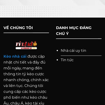
VỀ CHÚNG TÔI
DANH MỤC ĐÁNG
CHÚ Ý
Nhà cái uy tin
Kèo nhà cái
được cập
Tin tức
nhật chi tiết và đầy đủ
mỗi ngày, mang đến
thông tin tỷ kèo cược
nhanh chóng, chính xác
và liên tục. Chúng tôi
cung cấp các kèo cược
phổ biến như kèo châu
Âu, châu Á, kèo tài xỉu