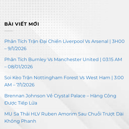
BÀI VIẾT MỚI
Phân Tích Trận Đại Chiến Liverpool Vs Arsenal | 3H00
– 9/1/2026
Phân Tích Burnley Vs Manchester United | 03:15 AM
– 08/01/2026
Soi Kèo Trận Nottingham Forest Vs West Ham | 3:00
AM – 7/1/2026
Brennan Johnson Về Crystal Palace – Hàng Công
Được Tiếp Lửa
MU Sa Thải HLV Ruben Amorim Sau Chuỗi Trượt Dài
Không Phanh