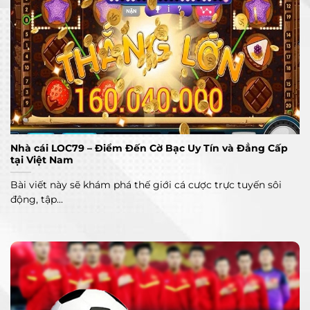
Nhà cái LOC79 – Điểm Đến Cờ Bạc Uy Tín và Đẳng Cấp
tại Việt Nam
Bài viết này sẽ khám phá thế giới cá cược trực tuyến sôi
động, tập...