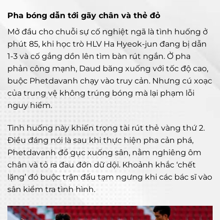
Pha bóng dẫn tới gãy chân và thẻ đỏ
Mở đầu cho chuỗi sự cố nghiệt ngã là tình huống ở
phút 85, khi học trò HLV Ha Hyeok-jun đang bị dẫn
1-3 và cố gắng dồn lên tìm bàn rút ngắn. Ở pha
phản công mạnh, Daud băng xuống với tốc độ cao,
buộc Phetdavanh chạy vào truy cản. Nhưng cú xoạc
của trung vệ không trúng bóng mà lại phạm lỗi
nguy hiểm.
Tình huống này khiến trọng tài rút thẻ vàng thứ 2.
Điều đáng nói là sau khi thực hiện pha cản phá,
Phetdavanh đổ gục xuống sân, nằm nghiêng ôm
chân và tỏ ra đau đớn dữ dội. Khoảnh khắc ‘chết
lặng’ đó buộc trận đấu tạm ngưng khi các bác sĩ vào
sân kiểm tra tình hình.