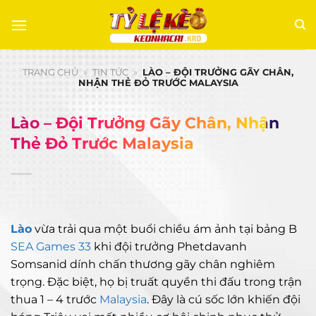
Chuyển
đến
nội
dung
TRANG CHỦ
»
TIN TỨC
»
LÀO – ĐỘI TRƯỞNG GÃY CHÂN,
NHẬN THẺ ĐỎ TRƯỚC MALAYSIA
Lào – Đội Trưởng Gãy Chân, Nhận
Thẻ Đỏ Trước Malaysia
Lào
vừa trải qua một buổi chiều ám ảnh tại bảng B
SEA Games 33
khi đội trưởng Phetdavanh
Somsanid dính chấn thương gãy chân nghiêm
trọng. Đặc biệt, họ bị truất quyền thi đấu trong trận
thua 1 – 4 trước
Malaysia
. Đây là cú sốc lớn khiến đội