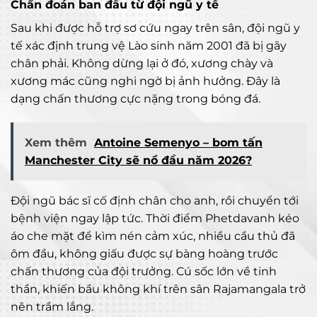
Chẩn đoán ban đầu từ đội ngũ y tế
Sau khi được hỗ trợ sơ cứu ngay trên sân, đội ngũ y
tế xác định trung vệ Lào sinh
năm 2001 đã bị gãy
chân phải. Không dừng lại ở đó, xương chày và
xương mác cũng nghi ngờ bị ảnh hưởng. Đây là
dạng chấn thương cực nặng trong bóng đá.
Xem thêm
Antoine Semenyo – bom tấn
Manchester City sẽ nổ đầu năm 2026?
Đội ngũ bác sĩ cố định chân cho anh, rồi chuyển tới
bệnh viện ngay lập tức. Thời điểm Phetdavanh kéo
áo che mặt để kìm nén cảm xúc, nhiều cầu thủ đã
ôm đầu, không giấu được sự bàng hoàng trước
chấn thương của đội trưởng. Cú sốc lớn về tinh
thần, khiến bầu không khí trên sân Rajamangala trở
nên trầm lắng.