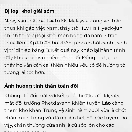
Bị loại khỏi giải sớm
Ngay sau thất bại 1-4 trước Malaysia, cộng với trận
thua khi gặp Việt Nam, thầy trò HLV Ha Hyeok-jun
chính thức bị loại khỏi môn bóng đá nam. 2 trận
thua liên tiếp khiến họ không còn cơ hội cạnh tranh
vị trí đi tiếp bảng B. Kết quả này khép lại hành trình
đầy khó khăn và nhiều tiếc nuối. Đồng thời, cho
thấy họ vẫn cần cải thiện nhiều yếu tố để hướng tới
tương lai tốt hơn.
Ảnh hưởng tinh thần toàn đội
Không chỉ đối mặt với kết quả thi đấu bất lợi, việc
mất đội trưởng Phetdavanh khiến tuyển
Lào
càng
thêm khó khăn. Trung vệ sinh năm 2001 vừa là chốt
chặn quan trọng vừa là nguồn kết nối các tuyến. Do
vậy, chấn thương của anh là cú sốc lớn cho các