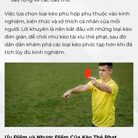
Việc lựa chọn loại kèo phù hợp phụ thuộc vào kinh
nghiệm, kiến thức và sở thích cá nhân của mỗi
người. Lời khuyên là nên bắt đầu với những loại kèo
đơn giản, dễ chơi như kèo tài xỉu thẻ phạt, sau đó
dần dần khám phá các loại kèo phức tạp hơn khi đã
tích lũy đủ kinh nghiệm.
Ưu Điểm và Nhược Điểm Của Kèo Thẻ Phạt