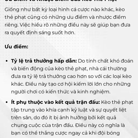
Giống như bất kỳ loại hình cá cược nào khác, kèo
thẻ phạt cũng có những ưu điểm và nhược điểm
riêng. Việc hiểu rõ những điều này sẽ giúp bạn đưa
ra quyết định sáng suốt hơn.
Ưu điểm:
Tỷ lệ trả thưởng hấp dẫn:
Do tính chất khó đoán
và biến động của kèo thẻ phạt, nhà cái thường
đưa ra tỷ lệ trả thưởng cao hơn so với các loại kèo
khác. Điều này tạo cơ hội kiếm lời lớn cho những
người chơi có kiến thức và kinh nghiệm.
Ít phụ thuộc vào kết quả trận đấu:
Kèo thẻ phạt
tập trung vào khía cạnh kỷ luật và sự quyết liệt
trên sân, do đó ít bị ảnh hưởng bởi kết quả
chung cuộc của trận đấu. Điều này có nghĩa là
bạn có thể thắng cược ngay cả khi đội bóng