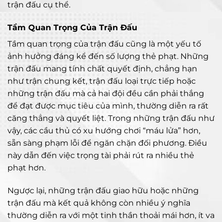
trận đấu cụ thể.
Tầm Quan Trọng Của Trận Đấu
Tầm quan trọng của trận đấu cũng là một yếu tố
ảnh hưởng đáng kể đến số lượng thẻ phạt. Những
trận đấu mang tính chất quyết định, chẳng hạn
như trận chung kết, trận đấu loại trực tiếp hoặc
những trận đấu mà cả hai đội đều cần phải thắng
để đạt được mục tiêu của mình, thường diễn ra rất
căng thẳng và quyết liệt. Trong những trận đấu như
vậy, các cầu thủ có xu hướng chơi “máu lửa” hơn,
sẵn sàng phạm lỗi để ngăn chặn đối phương. Điều
này dẫn đến việc trọng tài phải rút ra nhiều thẻ
phạt hơn.
Ngược lại, những trận đấu giao hữu hoặc những
trận đấu mà kết quả không còn nhiều ý nghĩa
thường diễn ra với một tinh thần thoải mái hơn, ít va