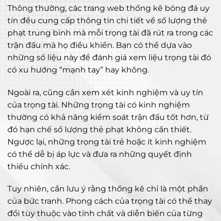
Thông thường, các trang web thống kê bóng đá uy
tín đều cung cấp thông tin chi tiết về số lượng thẻ
phạt trung bình mà mỗi trọng tài đã rút ra trong các
trận đấu mà họ điều khiển. Bạn có thể dựa vào
những số liệu này để đánh giá xem liệu trọng tài đó
có xu hướng “mạnh tay” hay không.
Ngoài ra, cũng cần xem xét kinh nghiệm và uy tín
của trọng tài. Những trọng tài có kinh nghiệm
thường có khả năng kiểm soát trận đấu tốt hơn, từ
đó hạn chế số lượng thẻ phạt không cần thiết.
Ngược lại, những trọng tài trẻ hoặc ít kinh nghiệm
có thể dễ bị áp lực và đưa ra những quyết định
thiếu chính xác.
Tuy nhiên, cần lưu ý rằng thống kê chỉ là một phần
của bức tranh. Phong cách của trọng tài có thể thay
đổi tùy thuộc vào tính chất và diễn biến của từng