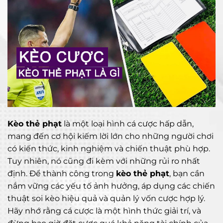
Kèo thẻ phạt
là một loại hình cá cược hấp dẫn,
mang đến cơ hội kiếm lời lớn cho những người chơi
có kiến thức, kinh nghiệm và chiến thuật phù hợp.
Tuy nhiên, nó cũng đi kèm với những rủi ro nhất
định. Để thành công trong
kèo thẻ phạt
, bạn cần
nắm vững các yếu tố ảnh hưởng, áp dụng các chiến
thuật soi kèo hiệu quả và quản lý vốn cược hợp lý.
Hãy nhớ rằng cá cược là một hình thức giải trí, và