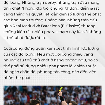
đội bóng. Những trận derby, những trận đấu mang
tính chất “không đội trời chung” thường diễn ra rất
căng thẳng và quyết liệt, dẫn đến số lượng thẻ phạt
cao hơn bình thường. Chẳng hạn, những trận đấu
giữa Real Madrid và Barcelona (El Clasico) thường
chứng kiến rất nhiều pha va chạm nảy lửa và không
ít thẻ phạt được rút ra.
Cuối cùng, đừng quên xem xét tình hình lực lượng
của các đội bóng. Nếu một đội bóng thiếu vắng
những cầu thủ chủ chốt ở hàng phòng ngự, họ có
thể phải sử dụng nhiều pha phạm lỗi chiến thuật
để ngăn chặn đối phương tấn công, dẫn đến việc
nhận thẻ phạt.