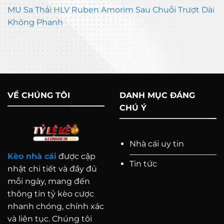
MU Sa Thải HLV Ruben Amorim Sau Chuỗi Trượt Dài
Không Phanh
VỀ CHÚNG TÔI
DANH MỤC ĐÁNG
CHÚ Ý
Nhà cái uy tin
Kèo nhà cái
được cập
Tin tức
nhật chi tiết và đầy đủ
mỗi ngày, mang đến
thông tin tỷ kèo cược
nhanh chóng, chính xác
và liên tục. Chúng tôi