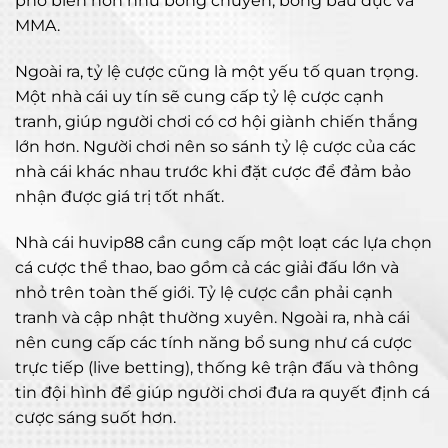
phổ biến hơn như bóng chuyền, bóng bầu dục và
MMA.
Ngoài ra, tỷ lệ cược cũng là một yếu tố quan trọng.
Một nhà cái uy tín sẽ cung cấp tỷ lệ cược cạnh
tranh, giúp người chơi có cơ hội giành chiến thắng
lớn hơn. Người chơi nên so sánh tỷ lệ cược của các
nhà cái khác nhau trước khi đặt cược để đảm bảo
nhận được giá trị tốt nhất.
Nhà cái huvip88 cần cung cấp một loạt các lựa chọn
cá cược thể thao, bao gồm cả các giải đấu lớn và
nhỏ trên toàn thế giới. Tỷ lệ cược cần phải cạnh
tranh và cập nhật thường xuyên. Ngoài ra, nhà cái
nên cung cấp các tính năng bổ sung như cá cược
trực tiếp (live betting), thống kê trận đấu và thông
tin đội hình để giúp người chơi đưa ra quyết định cá
cược sáng suốt hơn.