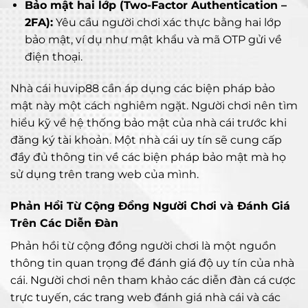
Bảo mật hai lớp (Two-Factor Authentication –
2FA):
Yêu cầu người chơi xác thực bằng hai lớp
bảo mật, ví dụ như mật khẩu và mã OTP gửi về
điện thoại.
Nhà cái huvip88 cần áp dụng các biện pháp bảo
mật này một cách nghiêm ngặt. Người chơi nên tìm
hiểu kỹ về hệ thống bảo mật của nhà cái trước khi
đăng ký tài khoản. Một nhà cái uy tín sẽ cung cấp
đầy đủ thông tin về các biện pháp bảo mật mà họ
sử dụng trên trang web của mình.
Phản Hồi Từ Cộng Đồng Người Chơi và Đánh Giá
Trên Các Diễn Đàn
Phản hồi từ cộng đồng người chơi là một nguồn
thông tin quan trọng để đánh giá độ uy tín của nhà
cái. Người chơi nên tham khảo các diễn đàn cá cược
trực tuyến, các trang web đánh giá nhà cái và các