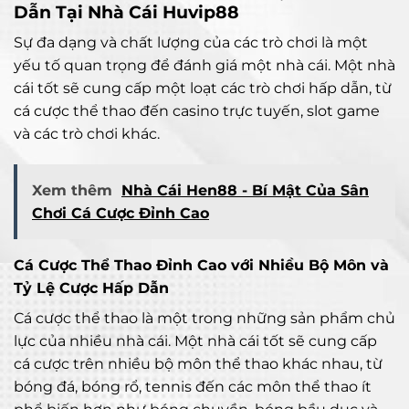
Dẫn Tại Nhà Cái Huvip88
Sự đa dạng và chất lượng của các trò chơi là một
yếu tố quan trọng để đánh giá một nhà cái. Một nhà
cái tốt sẽ cung cấp một loạt các trò chơi hấp dẫn, từ
cá cược thể thao đến casino trực tuyến, slot game
và các trò chơi khác.
Xem thêm
Nhà Cái Hen88 - Bí Mật Của Sân
Chơi Cá Cược Đỉnh Cao
Cá Cược Thể Thao Đỉnh Cao với Nhiều Bộ Môn và
Tỷ Lệ Cược Hấp Dẫn
Cá cược thể thao là một trong những sản phẩm chủ
lực của nhiều nhà cái. Một nhà cái tốt sẽ cung cấp
cá cược trên nhiều bộ môn thể thao khác nhau, từ
bóng đá, bóng rổ, tennis đến các môn thể thao ít