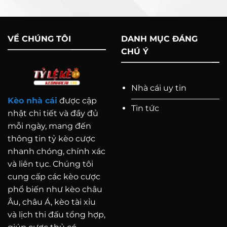
VỀ CHÚNG TÔI
DANH MỤC ĐÁNG
CHÚ Ý
Nhà cái uy tin
Kèo nhà cái
được cập
Tin tức
nhật chi tiết và đầy đủ
mỗi ngày, mang đến
thông tin tỷ kèo cược
nhanh chóng, chính xác
và liên tục. Chúng tôi
cung cấp các kèo cược
phổ biến như kèo châu
Âu, châu Á, kèo tài xỉu
và lịch thi đấu tổng hợp,