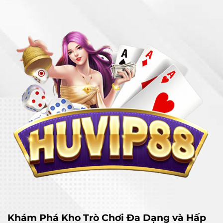
Khám Phá Kho Trò Chơi Đa Dạng và Hấp