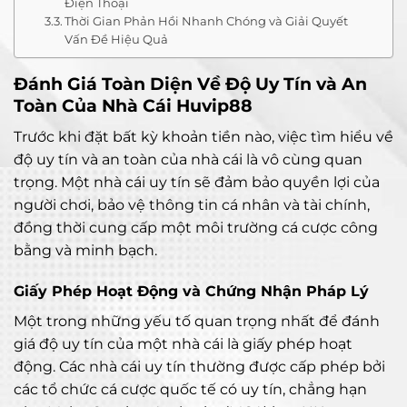
Điện Thoại
Thời Gian Phản Hồi Nhanh Chóng và Giải Quyết
Vấn Đề Hiệu Quả
Đánh Giá Toàn Diện Về Độ Uy Tín và An
Toàn Của Nhà Cái Huvip88
Trước khi đặt bất kỳ khoản tiền nào, việc tìm hiểu về
độ uy tín và an toàn của nhà cái là vô cùng quan
trọng. Một nhà cái uy tín sẽ đảm bảo quyền lợi của
người chơi, bảo vệ thông tin cá nhân và tài chính,
đồng thời cung cấp một môi trường cá cược công
bằng và minh bạch.
Giấy Phép Hoạt Động và Chứng Nhận Pháp Lý
Một trong những yếu tố quan trọng nhất để đánh
giá độ uy tín của một nhà cái là giấy phép hoạt
động. Các nhà cái uy tín thường được cấp phép bởi
các tổ chức cá cược quốc tế có uy tín, chẳng hạn