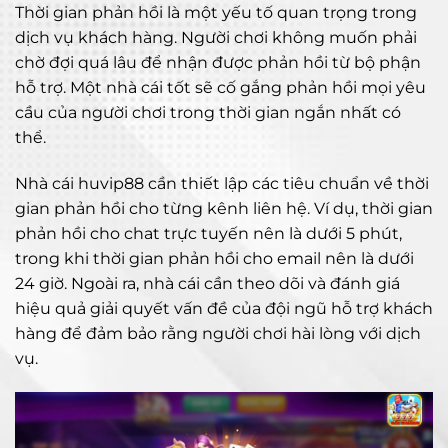
Thời gian phản hồi là một yếu tố quan trọng trong
dịch vụ khách hàng. Người chơi không muốn phải
chờ đợi quá lâu để nhận được phản hồi từ bộ phận
hỗ trợ. Một nhà cái tốt sẽ cố gắng phản hồi mọi yêu
cầu của người chơi trong thời gian ngắn nhất có
thể.
Nhà cái huvip88 cần thiết lập các tiêu chuẩn về thời
gian phản hồi cho từng kênh liên hệ. Ví dụ, thời gian
phản hồi cho chat trực tuyến nên là dưới 5 phút,
trong khi thời gian phản hồi cho email nên là dưới
24 giờ. Ngoài ra, nhà cái cần theo dõi và đánh giá
hiệu quả giải quyết vấn đề của đội ngũ hỗ trợ khách
hàng để đảm bảo rằng người chơi hài lòng với dịch
vụ.