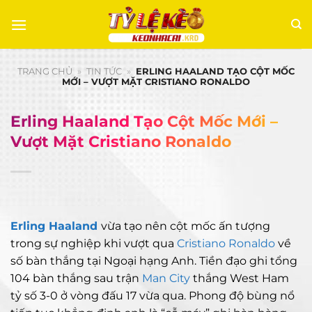
Chuyển
đến
nội
dung
TRANG CHỦ
»
TIN TỨC
»
ERLING HAALAND TẠO CỘT MỐC
MỚI – VƯỢT MẶT CRISTIANO RONALDO
Erling Haaland Tạo Cột Mốc Mới –
Vượt Mặt Cristiano Ronaldo
Erling Haaland
vừa tạo nên cột mốc ấn tượng
trong sự nghiệp khi vượt qua
Cristiano Ronaldo
về
số bàn thắng tại Ngoại hạng Anh. Tiền đạo ghi tổng
104 bàn thắng sau trận
Man City
thắng West Ham
tỷ số 3-0 ở vòng đấu 17 vừa qua. Phong độ bùng nổ