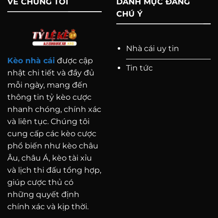
VỀ CHÚNG TÔI
DANH MỤC ĐÁNG
CHÚ Ý
Nhà cái uy tin
Kèo nhà cái
được cập
Tin tức
nhật chi tiết và đầy đủ
mỗi ngày, mang đến
thông tin tỷ kèo cược
nhanh chóng, chính xác
và liên tục. Chúng tôi
cung cấp các kèo cược
phổ biến như kèo châu
Âu, châu Á, kèo tài xỉu
và lịch thi đấu tổng hợp,
giúp cược thủ có
những quyết định
chính xác và kịp thời.