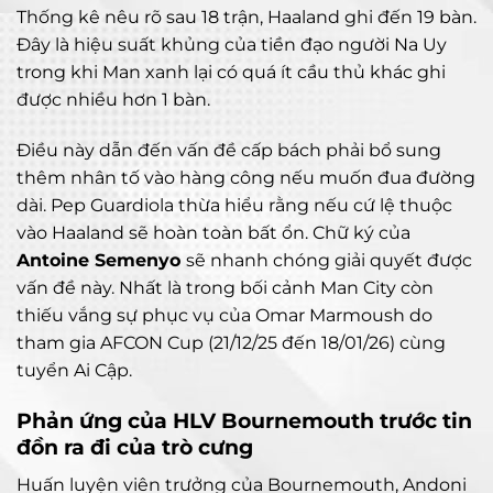
Thống kê nêu rõ sau 18 trận, Haaland ghi đến 19 bàn.
Đây là hiệu suất khủng của tiền đạo người Na Uy
trong khi Man xanh lại có quá ít cầu thủ khác ghi
được nhiều hơn 1 bàn.
Điều này dẫn đến vấn đề cấp bách phải bổ sung
thêm nhân tố vào hàng công nếu muốn đua đường
dài. Pep Guardiola thừa hiểu rằng nếu cứ lệ thuộc
vào Haaland sẽ hoàn toàn bất ổn. Chữ ký của
Antoine Semenyo
sẽ nhanh chóng giải quyết được
vấn đề này. Nhất là trong bối cảnh Man City còn
thiếu vắng sự phục vụ của Omar Marmoush do
tham gia AFCON Cup (21/12/25 đến 18/01/26) cùng
tuyển Ai Cập.
Phản ứng của HLV Bournemouth trước tin
đồn ra đi của trò cưng
Huấn luyện viên trưởng của Bournemouth, Andoni