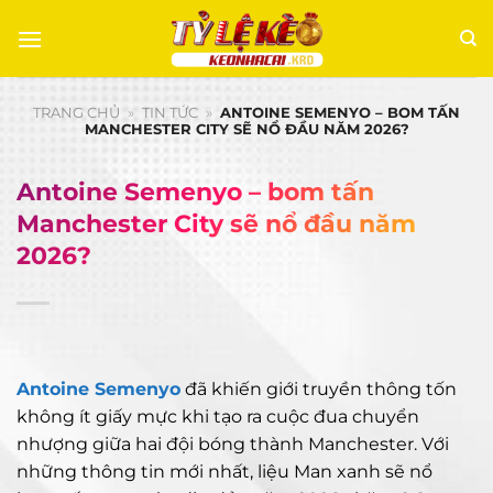
Chuyển
đến
nội
dung
TRANG CHỦ
»
TIN TỨC
»
ANTOINE SEMENYO – BOM TẤN
MANCHESTER CITY SẼ NỔ ĐẦU NĂM 2026?
Antoine Semenyo – bom tấn
Manchester City sẽ nổ đầu năm
2026?
Antoine Semenyo
đã khiến giới truyền thông tốn
không ít giấy mực khi tạo ra cuộc đua chuyển
nhượng giữa hai đội bóng thành Manchester. Với
những thông tin mới nhất, liệu Man xanh sẽ nổ