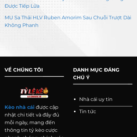
Được Tiếp Lửa
MU Sa Thải HLV Ruben Amorim Sau Chuỗi Trượt Dài
Không Phanh
VỀ CHÚNG TÔI
DANH MỤC ĐÁNG
CHÚ Ý
Nhà cái uy tin
Kèo nhà cái
được cập
Tin tức
nhật chi tiết và đầy đủ
mỗi ngày, mang đến
thông tin tỷ kèo cược